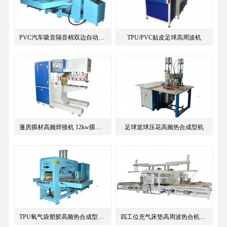
PVC汽车吸音隔音棉双边自动滑台高频热合机
TPU/PVC贴皮足球高周波机
蓬房膜材高频焊接机 12kw膜结构高频熔接机
足球篮球压花高频热合成型机
TPU氧气袋塑胶高频热合成型设备 高周波焊接
四工位充气床垫高周波热合机非标自动上下料