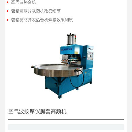
高周波热合机
骏精赛厚片吸塑机改变细节
骏精赛防弹衣热合机焊接效果测试
空气波按摩仪腿套高频机